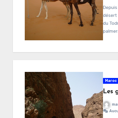
Depuis 
désert
du Tod
palmer
Maroc 
Les 
ma
Auc