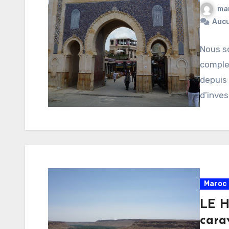
ma
Auc
Nous s
complex
depuis
d’inves
Maroc 
LE H
cara