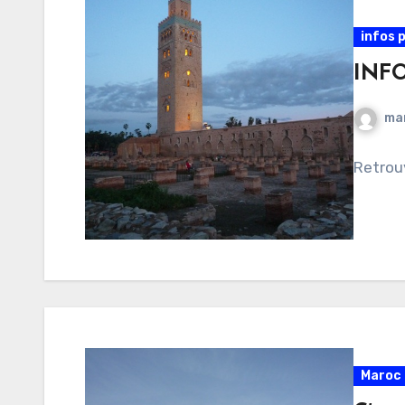
infos 
INF
ma
Retrouv
Maroc 