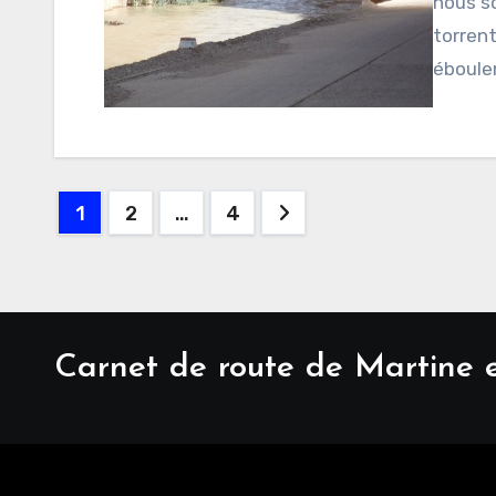
nous s
torrent
éboule
Pagination
1
2
…
4
des
publications
Carnet de route de Martine 