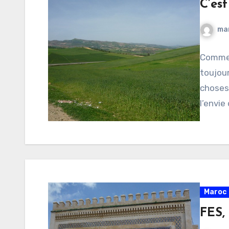
C’est
ma
Comme 
toujour
choses 
l’envie
Maroc 
FES, 