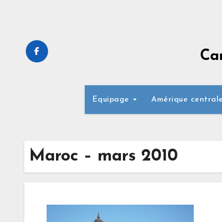
Skip
to
content
Ca
Equipage
Amérique central
Maroc – mars 2010