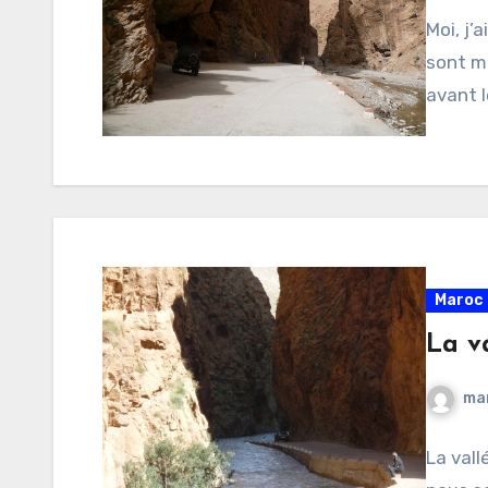
Moi, j’
sont m
avant l
Maroc 
La v
ma
La val