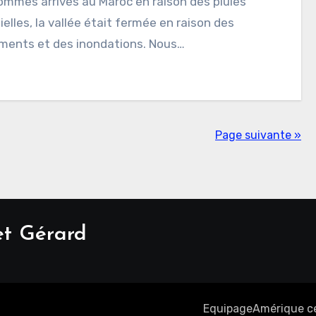
ommes arrivés au Maroc en raison des pluies
ielles, la vallée était fermée en raison des
ments et des inondations. Nous…
Page suivante »
et Gérard
Equipage
Amérique c