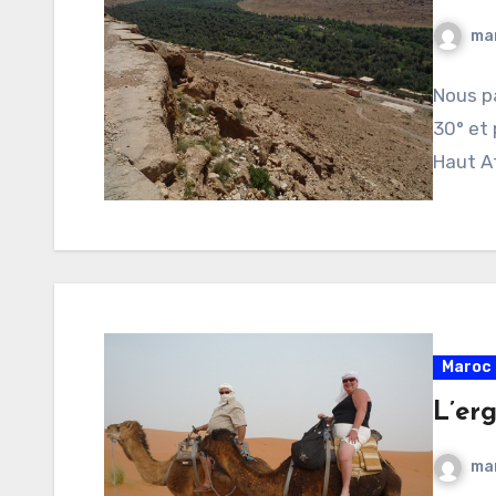
ma
Nous p
30° et 
Haut At
Maroc 
L’er
ma