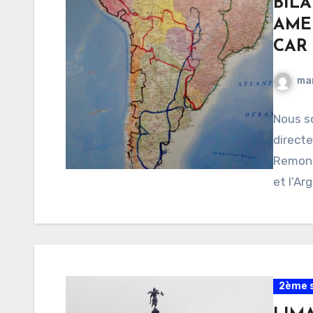
BIL
AME
CAR
ma
Nous s
directe
Remonté
et l’Ar
2ème s