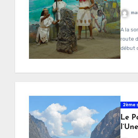
ma
A la so
route d
début 
2ème s
Le P
l’Un