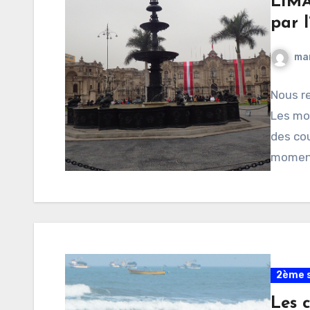
LIMA
par 
ma
Nous re
Les mo
des cou
momen
2ème s
Les 