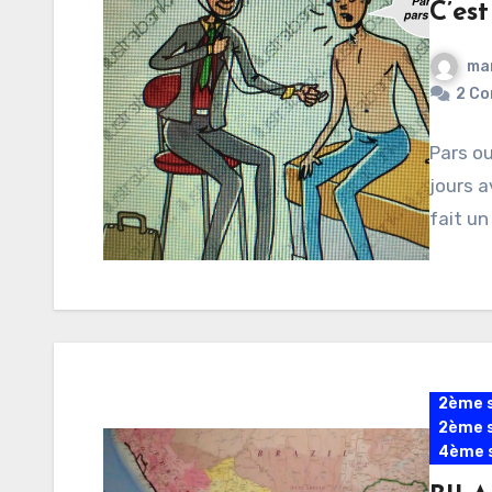
C’es
ma
2 Co
Pars ou
jours a
fait un
2ème s
2ème s
4ème s