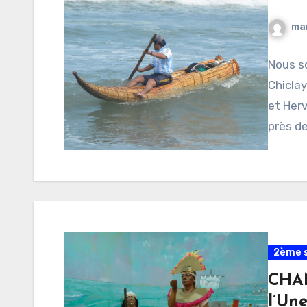
ma
Nous s
Chiclay
et Herv
près d
2ème s
CHAN
l’Un