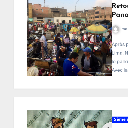
Reto
Pana
ma
Après p
Lima. 
le park
Avec la
2ème s