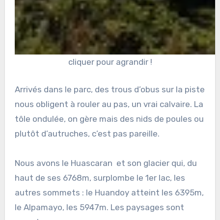
cliquer pour agrandir !
Arrivés dans le parc, des trous d’obus sur la piste
nous obligent à rouler au pas, un vrai calvaire. La
tôle ondulée, on gère mais des nids de poules ou
plutôt d’autruches, c’est pas pareille.
Nous avons le Huascaran
et son glacier qui, du
haut de ses 6768m, surplombe le 1er lac, les
autres sommets : le Huandoy atteint les 6395m,
le Alpamayo, les 5947m. Les paysages sont