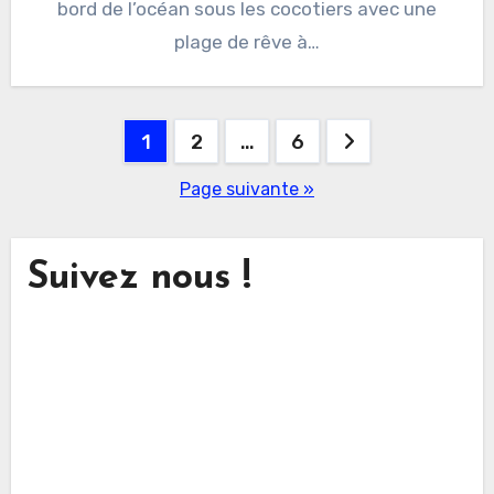
bord de l’océan sous les cocotiers avec une
plage de rêve à…
Pagination
1
2
…
6
des
Page suivante »
publications
Suivez nous !