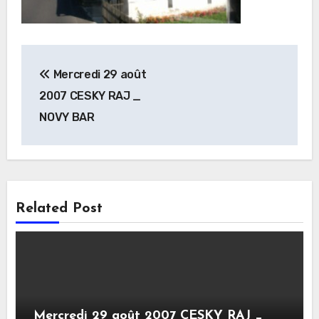
Navigation
Mercredi 29 août
de
2007 CESKY RAJ _
l’article
NOVY BAR
Related Post
Mercredi 29 août 2007 CESKY RAJ _