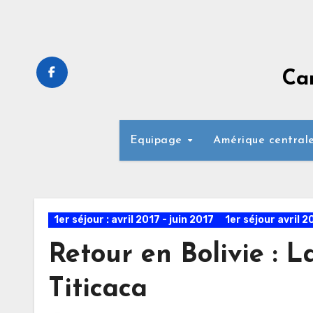
Skip
to
content
Ca
Equipage
Amérique central
1er séjour : avril 2017 - juin 2017
1er séjour avril 2
Retour en Bolivie : 
Titicaca