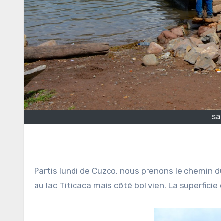
sa
Partis lundi de Cuzco, nous prenons le chemin d
au lac Titicaca mais côté bolivien. La superfici