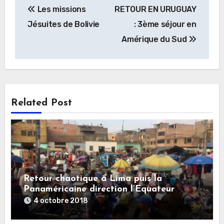
Les missions
RETOUR EN URUGUAY
de
Jésuites de Bolivie
: 3ème séjour en
l’article
Amérique du Sud
Related Post
Retour chaotique à Lima puis la
Panaméricaine direction l’Equateur
4 octobre 2018