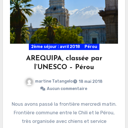
2ème séjour : avril 2018
Pérou
AREQUIPA, classée par
l’UNESCO – Pérou
martine Tatangelo
18 mai 2018
Aucun commentaire
Nous avons passé la frontière mercredi matin.
Frontière commune entre le Chili et le Pérou,
très organisée avec chiens et service